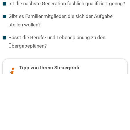
Ist die nächste Generation fachlich qualifiziert genug?
Gibt es Familienmitglieder, die sich der Aufgabe
stellen wollen?
Passt die Berufs- und Lebensplanung zu den
Übergabeplänen?
Tipp von Ihrem Steuerprofi
:
Sprechen Sie das Thema frühzeitig in der Familie an.
Oft sind ungeklärte Nachfolgeregelungen Grund für
Insolvenzen und Schließungen etablierter
Unternehmen.